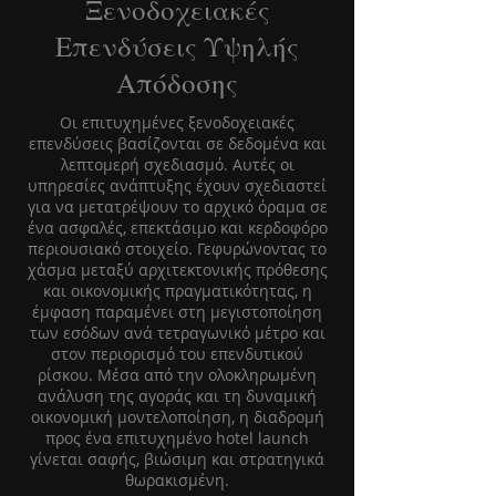
Ξενοδοχειακές
Επενδύσεις Υψηλής
Απόδοσης
Οι επιτυχημένες ξενοδοχειακές
επενδύσεις βασίζονται σε δεδομένα και
λεπτομερή σχεδιασμό. Αυτές οι
υπηρεσίες ανάπτυξης έχουν σχεδιαστεί
για να μετατρέψουν το αρχικό όραμα σε
ένα ασφαλές, επεκτάσιμο και κερδοφόρο
περιουσιακό στοιχείο. Γεφυρώνοντας το
χάσμα μεταξύ αρχιτεκτονικής πρόθεσης
και οικονομικής πραγματικότητας, η
έμφαση παραμένει στη μεγιστοποίηση
των εσόδων ανά τετραγωνικό μέτρο και
στον περιορισμό του επενδυτικού
ρίσκου. Μέσα από την ολοκληρωμένη
ανάλυση της αγοράς και τη δυναμική
οικονομική μοντελοποίηση, η διαδρομή
προς ένα επιτυχημένο hotel launch
γίνεται σαφής, βιώσιμη και στρατηγικά
θωρακισμένη.