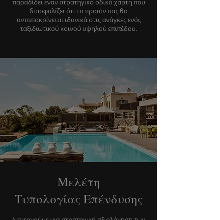
παραδίδει έναν στρατηγικό οδικό χάρτη που
διασφαλίζει ότι το προϊόν σας θα
ανταποκρίνεται ιδανικά στις ανάγκες ενός
ταξιδιωτικού κοινού υψηλού επιπέδου.
Μελέτη
Τυπολογίας Επένδυσης
Διενεργούμε μια στρατηγική αξιολόγηση των