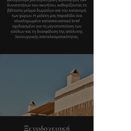
δυνατοτήτων του ακινήτου, καθορίζοντας το
βέλτιστο μείγμα δωματίων και την κατανομή
των χώρων. Η μελέτη μας παραδίδει ένα
ολοκληρωμένο κατασκευαστικό brief
σχεδιασμένο για τη μεγιστοποίηση των
εσόδων και τη διασφάλιση της απόλυτης
λειτουργικής αποτελεσματικότητας.
Ξενοδοχειακή