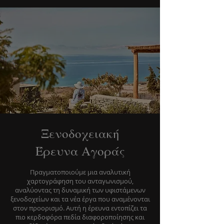
Ξενοδοχειακή
Έρευνα Αγοράς
Πραγματοποιούμε μια αναλυτική
χαρτογράφηση του ανταγωνισμού,
αναλύοντας τη δυναμική των υφιστάμενων
ξενοδοχείων και τα νέα έργα που αναμένονται
στον προορισμό. Αυτή η έρευνα εντοπίζει τα
πιο κερδοφόρα πεδία διαφοροποίησης και