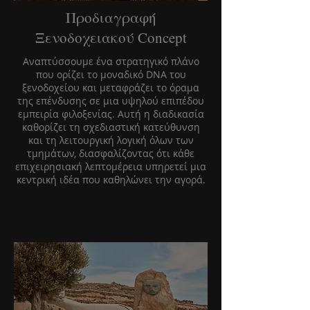
Προδιαγραφή
Ξενοδοχειακού Concept
Αναπτύσσουμε ένα στρατηγικό πλάνο
που ορίζει το μοναδικό DNA του
ξενοδοχείου και μεταφράζει το όραμα
της επένδυσης σε μια υψηλού επιπέδου
εμπειρία φιλοξενίας. Αυτή η διαδικασία
καθορίζει τη σχεδιαστική κατεύθυνση
και τη λειτουργική λογική όλων των
τμημάτων, διασφαλίζοντας ότι κάθε
επιχειρησιακή λεπτομέρεια υπηρετεί μια
κεντρική ιδέα που καθηλώνει την αγορά.