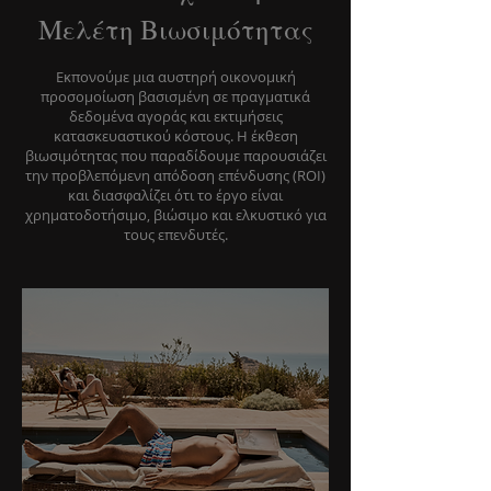
Μελέτη Βιωσιμότητας
Εκπονούμε μια αυστηρή οικονομική
προσομοίωση βασισμένη σε πραγματικά
δεδομένα αγοράς και εκτιμήσεις
κατασκευαστικού κόστους. Η έκθεση
βιωσιμότητας που παραδίδουμε παρουσιάζει
την προβλεπόμενη απόδοση επένδυσης (ROI)
και διασφαλίζει ότι το έργο είναι
χρηματοδοτήσιμο, βιώσιμο και ελκυστικό για
τους επενδυτές.