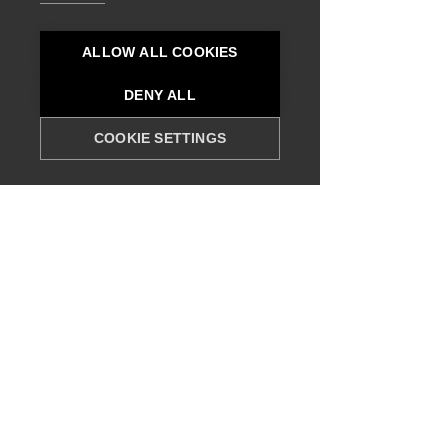
ALLOW ALL COOKIES
DENY ALL
COOKIE SETTINGS
Συμβουλευτική
Ανάπτυξης Ξενοδοχείων
Πραγματοποιούμε μια ολοκληρωμένη
στρατηγική αξιολόγηση, με στόχο τη
μεγιστοποίηση της εμπορικής αξίας και
της συνολικής απόδοσης του
ξενοδοχείου σας. Μέσα από τη
βελτιστοποίηση των εσόδων, τον έλεγχο
του λειτουργικού κόστους και την
ενίσχυση της αποδοτικότητας,
διασφαλίζουμε ότι η επένδυσή σας