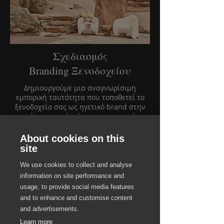
Σχεδιασμός
Branding Ξενοδοχείου
Δημιουργούμε μια αναγνωρίσιμη
εμπορική ταυτότητα που τοποθετεί το
ξενοδοχείο σας ως ηγετικό brand στην
αγορά και εμπνέει άμεση εμπιστοσύνη.
Μέσα από μια υψηλής αισθητικής οπτική
και λεκτική επικοινωνία για το
About cookies on this
ξενοδοχείο και τα τμήματά του,
site
διασφαλίζουμε μια premium εικόνα που
υποστηρίζει δυναμικές στρατηγικές
We use cookies to collect and analyse
τιμολόγησης και επιταχύνει τις
information on site performance and
απευθείας κρατήσεις.
usage, to provide social media features
and to enhance and customise content
and advertisements.
Learn more