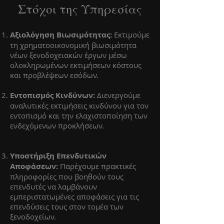
Στόχοι της Υπηρεσίας
Αξιολόγηση Βιωσιμότητας:
Εκτιμούμε
τη χρηματοοικονομική βιωσιμότητα
νέων ξενοδοχειακών έργων μέσω
ολοκληρωμένων εκτιμήσεων κόστους
και προβλέψεων εσόδων.
Εντοπισμός Κινδύνων:
Διενεργούμε
αναλυτικές εκτιμήσεις κινδύνου για τον
εντοπισμό και την ελαχιστοποίηση των
ενδεχόμενων προκλήσεων.
Υποστήριξη Επενδυτικών
Αποφάσεων:
Παρέχουμε πρακτικές
πληροφορίες που βοηθούν τους
επενδυτές να λαμβάνουν
εμπεριστατωμένες αποφάσεις για τις
επενδύσεις τους στον τομέα των
ξενοδοχείων.