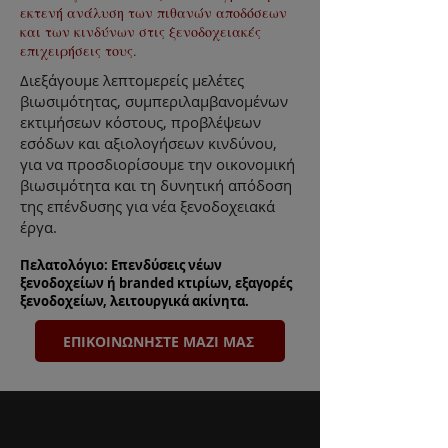
εκτενή ανάλυση των πιθανών αποδόσεων
και των κινδύνων στις ξενοδοχειακές
επιχειρήσεις τους.
Διεξάγουμε λεπτομερείς μελέτες
βιωσιμότητας, συμπεριλαμβανομένων
εκτιμήσεων κόστους, προβλέψεων
εσόδων και αξιολογήσεων κινδύνου,
για να προσδιορίσουμε την οικονομική
βιωσιμότητα και τη δυνητική απόδοση
της επένδυσης για νέα ξενοδοχειακά
έργα.
Πελατολόγιο: Επενδύσεις νέων
ξενοδοχείων ή branded κτιρίων, εξαγορές
ξενοδοχείων, λειτουργικά ακίνητα.
ΕΠΙΚΟΙΝΩΝΗΣΤΕ ΜΑΖΙ ΜΑΣ