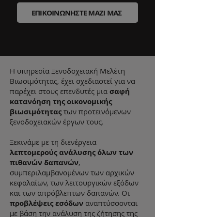
ΕΠΙΚΟΙΝΩΝΗΣΤΕ ΜΑΖΙ ΜΑΣ
H υπηρεσία Ξενοδοχειακή Μελέτη
Βιωσιμότητας, έχει σχεδιαστεί για να
παρέχει στους επενδυτές μια
σαφή
κατανόηση της οικονομικής
βιωσιμότητας
των προτεινόμενων
ξενοδοχειακών έργων τους.
Ξεκινάμε με τη διενέργεια
λεπτομερούς ανάλυσης όλων των
πιθανών δαπανών
,
συμπεριλαμβανομένων των αρχικών
κεφαλαίων, των λειτουργικών εξόδων
και των απρόβλεπτων δαπανών. Οι
προβλέψεις εσόδων
αναπτύσσονται
με βάση την ανάλυση της ζήτησης της