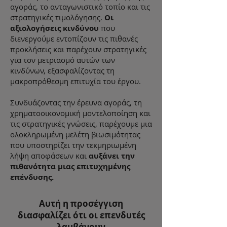
αγοράς, το ανταγωνιστικό τοπίο και τις
στρατηγικές τιμολόγησης.
Οι
αξιολογήσεις κινδύνου
που
διενεργούμε εντοπίζουν τις πιθανές
προκλήσεις και παρέχουν στρατηγικές
για τον μετριασμό αυτών των
κινδύνων, εξασφαλίζοντας τη
μακροπρόθεσμη επιτυχία του έργου.
Συνδυάζοντας την έρευνα αγοράς, τη
χρηματοοικονομική μοντελοποίηση και
τις στρατηγικές γνώσεις, παρέχουμε μια
ολοκληρωμένη μελέτη βιωσιμότητας
που υποστηρίζει την τεκμηριωμένη
λήψη αποφάσεων και
αυξάνει την
πιθανότητα μιας επιτυχημένης
επένδυσης.
Αυτή η προσέγγιση
διασφαλίζει ότι οι επενδυτές
λαμβάνουν