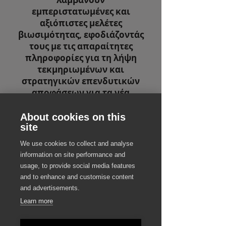
εμπεριστατωμένες και
αξιόπιστες μελέτες
βιωσιμότητας, εφοδιάζοντάς
τους με τις απαραίτητες
πληροφορίες για τη λήψη
τεκμηριωμένων και
στρατηγικών επενδυτικών
αποφάσεων για τα νέα
ξενοδοχειακά τους έργα.
About cookies on this
site
«Βεβαιωθείτε ότι το έργο του
We use cookies to collect and analyse
information on site performance and
ξενοδοχείου σας αναπτύσσεται
usage, to provide social media features
σε σταθερό έδαφος με τις
and to enhance and customise content
ολοκληρωμένες μελέτες
and advertisements.
βιωσιμότητας του Destsetters.
Learn more
Οι αναλυτικές
χρηματοοικονομικές μας