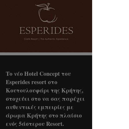
Το νέο Hotel Concept του
Esperides resort στο
Κουτουλουφάρι της Κρήτης,
στοχεύει στο να σας παρέχει
αυθεντικές εμπειρίες με
άρωμα Κρήτης στο πλαίσιο
ενός 5άστερου Resort.