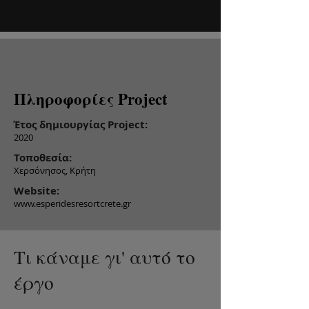
Πληροφορίες Project
Έτος δημιουργίας Project:
2020
Τοποθεσία:
Χερσόνησος, Κρήτη
Website:
www.esperidesresortcrete.gr
Τι κάναμε γι' αυτό το
έργο