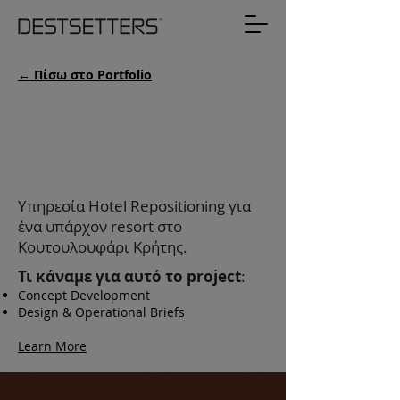
← Πίσω στο Portfolio
Esperides Resort
& Spa
Υπηρεσία Hotel Repositioning για
ένα υπάρχον resort στο
Κουτουλουφάρι Κρήτης.
Τι κάναμε για αυτό το project
:
Concept Development
Design & Operational Briefs
Learn More