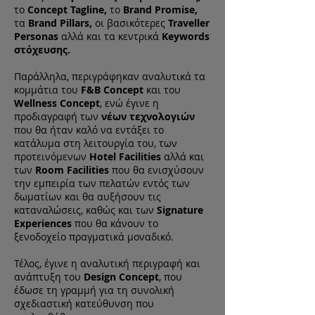
το
Concept Tagline,
το
Brand Promise,
τα
Brand Pillars,
οι
βασικότερες
Traveller
Personas
αλλά και τα κεντρικά
Keywords
στόχευσης.
Παράλληλα, περιγράφηκαν αναλυτικά τα
κομμάτια του
F&B Concept
και του
Wellness Concept
, ενώ έγινε η
προδιαγραφή των
νέων τεχνολογιών
που θα ήταν καλό να εντάξει το
κατάλυμα στη λειτουργία του, των
προτεινόμενων
Hotel Facilities
αλλά και
των
Room Facilities
που θα ενισχύσουν
την εμπειρία των πελατών εντός των
δωματίων και θα αυξήσουν τις
καταναλώσεις, καθώς και των
Signature
Experiences
που θα κάνουν το
ξενοδοχείο πραγματικά μοναδικό.
Τέλος, έγινε η αναλυτική περιγραφή και
ανάπτυξη του
Design Concept
, που
έδωσε τη γραμμή για τη συνολική
σχεδιαστική κατεύθυνση που