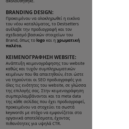
ακολουθήθηκε.
BRANDING DESIGN:
Προκειμένου να ολοκληρωθεί η εικόνα
του νέου καταλύματος, το Destsetters
ανέλαβε την προδιαγραφή και τον
σχεδιασμό βασικών στοιχείων του
Brand, όπως το
logo
και η
χρωματική
παλέτα.
ΚΕΙΜΕΝΟΓΡΑΦΗΣΗ WEBSITE:
Ανάπτυξη κειμενογράφησης του website
καθώς και τυχόν συμπληρωματικών
κειμένων που θα απαιτηθούν, έτσι ώστε
να τηρούνται οι SEO προδιαγραφές για
όλες τις ενότητες του website, σε γλώσσα
της επιλογής σας. Στην κειμενογράφηση
συμπεριλαμβάνονται και τα meta data
της κάθε σελίδας που έχει προδιαγραφεί,
προκειμένου να στοχεύει τα σωστά
keywords με στόχο να εμφανίζεται στα
οργανικά αποτελέσματα, έχοντας
πιθανότητες για υψηλά CTR.