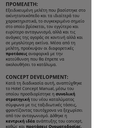
ΠΡΟΜΕΛΕΤΗ:
Εξειδικευμένη μελέτη που βασίστηκε στο
ακίνητο/οικόπεδο και τα ιδιαίτερά του
χαρακτηριστικά, το συγκεκριμένο σημείο
στο οποίο βρίσκεται, τον εγγύτερο και
ευρύτερο ανταγωνισμό, αλλά και τις
ανάγκες της αγοράς σε κοντινή αλλά και
σε μεγαλύτερη ακτίνα. Μέσα από τη
μελέτη, προέκυψαν οι διαφορετικές
προτάσεις
αναφορικά με την
κατεύθυνση που θα έπρεπε να
ακολουθήσει το κατάλυμα.
CONCEPT DEVELOPMENT:
Κατά τη διαδικασία αυτή, αναπτύχθηκε
το Hotel Concept Manual, μέσω του
οποίου προσδιορίστηκε η
συνολική
στρατηγική
του νέου καταλύματος
σύμφωνα με τις ταξιδιωτικές τάσεις,
φροντίζοντας ταυτόχρονα να ξεχωρίσει
από τον ανταγωνισμό. Δόθηκε η
κεντρική ιδέα
ανάπτυξης του concept,
καθώς και
προτάσεις Ονοματοδοσίας,