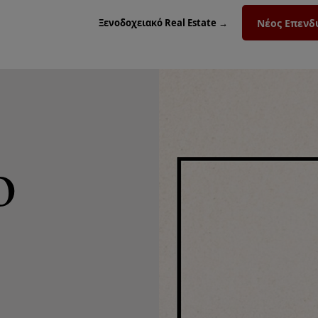
Νέος Επενδ
Ξενοδοχειακό Real Estate →
o