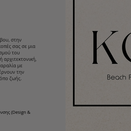
σβου, στην
κοπές σας σε μια
ισμού του
 αρχιτεκτονική,
παραλία με
φέρνουν την
όπο ζωής.
νσης (Design &