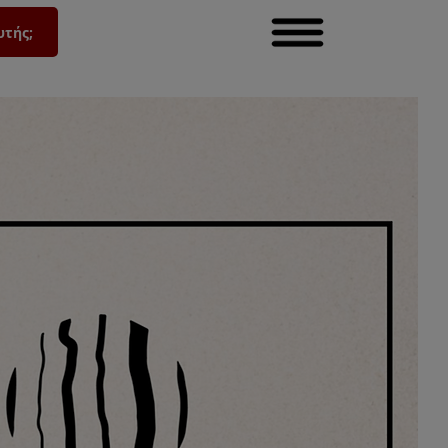
υτής;