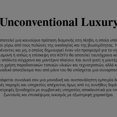
Unconventional Luxur
 αποτελεί μια καινούρια πρόταση διαμονής στη Λέσβο, η οποία υπ
αι γύρω από τους πυλώνες της οικολογίας και της βιωσιμότητας. 
μένοντες και μη, ο οποίος δημιουργεί έναν νέο προορισμό για το 
ιαμονή ή απλώς η επίσκεψη στο KOITU θα αποτελεί ταυτόχρονα και 
 απόλυτα σύγχρονο και μοντέρνο πλαίσιο. Και αυτό γιατί η μοντέρ
η χρήση παραδοσιακών τοπικών υλικών και τεχνοτροπιών, αλλά κα
αδικό αποτέλεσμα που από μόνο του θα υπόσχεται μια συναρπαστ
ράφεται συνολικά σαν μια μοναδική και ανεπανάληπτη εμπειρία δι
ές παροχές και υπηρεσίες απέχοντας όμως από τις συνήθεις δομές
στρεφές ξενοδοχείο με συμβατικές υπηρεσίες αποκλειστικά για το
ζωντανός και επισκέψιμος οικισμός με εξωστρεφή χαρακτήρα.