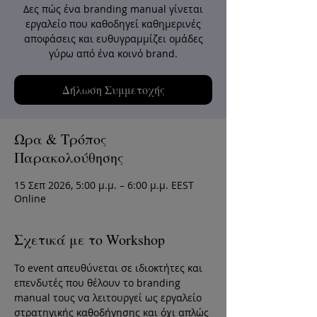
Δες πώς ένα branding manual γίνεται
εργαλείο που καθοδηγεί καθημερινές
αποφάσεις και ευθυγραμμίζει ομάδες
γύρω από ένα κοινό brand.
Δήλωση Συμμετοχής
Ωρα & Τρόπος
Παρακολούθησης
15 Σεπ 2026, 5:00 μ.μ. – 6:00 μ.μ. EEST
Online
Σχετικά με το Workshop
Το event απευθύνεται σε ιδιοκτήτες και 
επενδυτές που θέλουν το branding 
manual τους να λειτουργεί ως εργαλείο 
στρατηγικής καθοδήγησης και όχι απλώς 