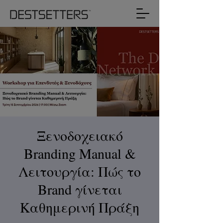
Ξενοδοχειακό
Branding Manual &
Λειτουργία: Πώς το
Brand γίνεται
Καθημερινή Πράξη