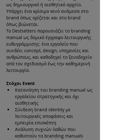
ως δημιουργικό ή αισθητικό αρχείο.
Υπάρχει ένα κρίσιμο κενό ανάμεσα στο 
brand όπως ορίζεται και στο brand 
όπως βιώνεται.
Το Destsetters παρουσιάζει το branding 
manual ως δομικό έγγραφο λειτουργικής 
ευθυγράμμισης: ένα εργαλείο που 
συνδέει concept, design, υπηρεσίες και 
ανθρώπους, και καθοδηγεί το ξενοδοχείο 
από τον σχεδιασμό έως την καθημερινή 
λειτουργία.
Στόχοι Event
Κατανόηση του branding manual ως 
εργαλείου στρατηγικής και όχι 
αισθητικής
Σύνδεση brand identity με 
λειτουργικές αποφάσεις και 
εμπειρία επισκέπτη
Ανάλυση συχνών λαθών που 
καθιστούν τα branding manuals 