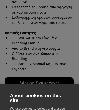
ανενεργά
Μετατροπή του brand από αφήγηση 
σε καθημερινή πράξη
Ευθυγράμμιση ομάδων, συνεργατών 
και λειτουργιών γύρω από το brand
Βασικές Ενότητες
Τι Είναι και Τι Δεν Είναι ένα 
Branding Manual
Από το Brand στη Λειτουργία
Ο Ρόλος των Ανθρώπων στο 
Branding
Το Branding Manual ως Ζωντανό 
Εργαλείο
Δήλωση Συμμετοχής
About cookies on this
Share:
site
We use cookies to collect and analyse